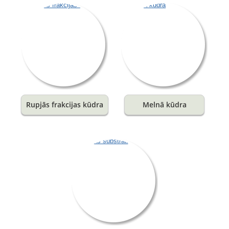
Rupjās frakcijas kūdra
Melnā kūdra