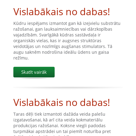
Vislabākais no dabas!
Kūdru iespējams izmantot gan kā izejvielu substrātu
ražošanai, gan lauksaimniecības vai dārzkopības
vajadzībām. Svarīgākā kūdras sastāvdaļa ir
organiskās vielas, kas ir augsnes struktūras
veidotājas un nozīmīgs augšanas stimulators. Tā
augu saknēm nodrošina ideālu ūdens un gaisa
režīmu.
Skatīt vairāk
Vislabākais no dabas!
Taras dēļi tiek izmantoti dažāda veida palešu
izgatavošanai, kā arī cita veida kokmateriālu
produkcijas ražošanai. Koksne viegli padodas
turpmākai apstrādei un tai piemīt noturība pret