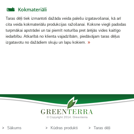
Kokmateriāli
Taras dēļi tiek izmantoti dažāda veida palešu izgatavošanai, kā arī
cita veida kokmateriālu produkcijas ražošanai. Koksne viegli padodas
turpmākai apstrādei un tai piemīt noturība pret ārējās vides kaitīgo
iedarbību. Atkarībā no klienta vajadzībām, piedāvājam taras dēļus
izgatavotu no dažādiem skuju un lapu kokiem.
© Copyright 2014. Greenterra
Sākums
Kūdras produkti
Taras dēļi
Par mums
Kūdras substrāti
Kontakti