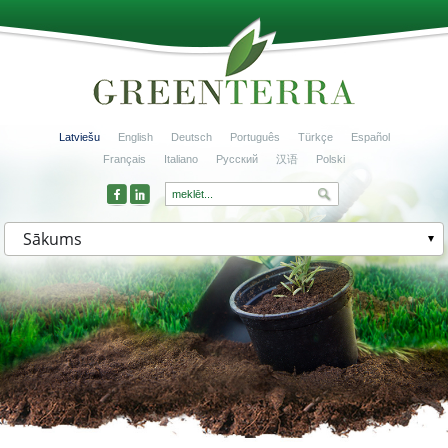
Latviešu
English
Deutsch
Português
Türkçe
Español
Français
Italiano
Русский
汉语
Polski
Sākums