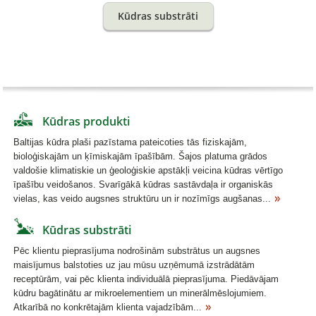
Kūdras substrāti
Kūdras produkti
Baltijas kūdra plaši pazīstama pateicoties tās fiziskajām,
bioloģiskajām un ķīmiskajām īpašībām. Šajos platuma grādos
valdošie klimatiskie un ģeoloģiskie apstākļi veicina kūdras vērtīgo
īpašību veidošanos. Svarīgākā kūdras sastāvdaļa ir organiskās
vielas, kas veido augsnes struktūru un ir nozīmīgs augšanas...
Kūdras substrāti
Pēc klientu pieprasījuma nodrošinām substrātus un augsnes
maisījumus balstoties uz jau mūsu uzņēmumā izstrādātām
receptūrām, vai pēc klienta individuālā pieprasījuma. Piedāvājam
kūdru bagātinātu ar mikroelementiem un minerālmēslojumiem.
Atkarībā no konkrētajām klienta vajadzībām...