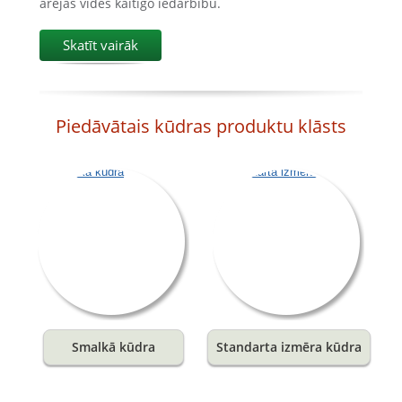
ārējās vides kaitīgo iedarbību.
Skatīt vairāk
Piedāvātais kūdras produktu klāsts
Smalkā kūdra
Standarta izmēra kūdra