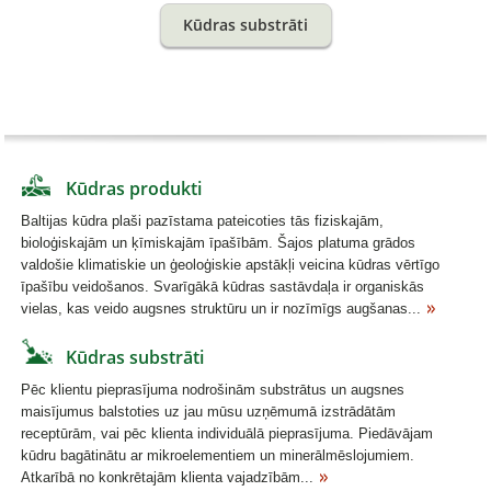
Kūdras substrāti
Kūdras produkti
Baltijas kūdra plaši pazīstama pateicoties tās fiziskajām,
bioloģiskajām un ķīmiskajām īpašībām. Šajos platuma grādos
valdošie klimatiskie un ģeoloģiskie apstākļi veicina kūdras vērtīgo
īpašību veidošanos. Svarīgākā kūdras sastāvdaļa ir organiskās
vielas, kas veido augsnes struktūru un ir nozīmīgs augšanas...
Kūdras substrāti
Pēc klientu pieprasījuma nodrošinām substrātus un augsnes
maisījumus balstoties uz jau mūsu uzņēmumā izstrādātām
receptūrām, vai pēc klienta individuālā pieprasījuma. Piedāvājam
kūdru bagātinātu ar mikroelementiem un minerālmēslojumiem.
Atkarībā no konkrētajām klienta vajadzībām...