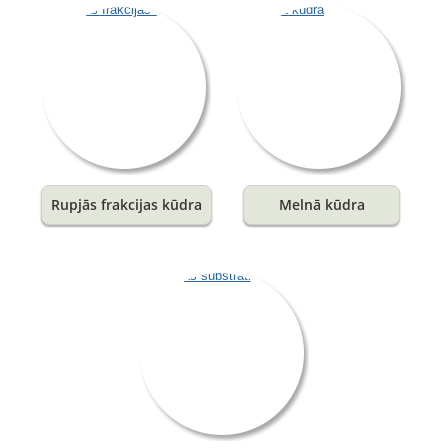
Rupjās frakcijas kūdra
Melnā kūdra