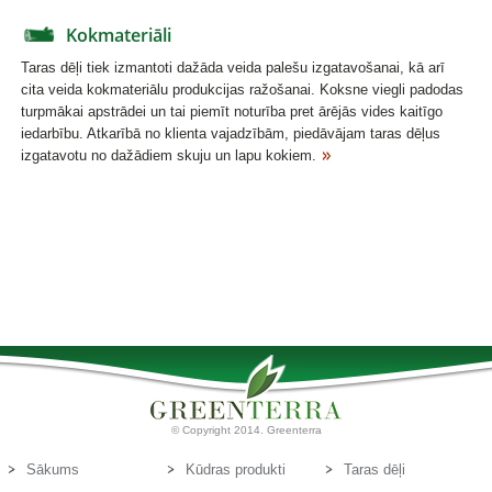
Kokmateriāli
Taras dēļi tiek izmantoti dažāda veida palešu izgatavošanai, kā arī
cita veida kokmateriālu produkcijas ražošanai. Koksne viegli padodas
turpmākai apstrādei un tai piemīt noturība pret ārējās vides kaitīgo
iedarbību. Atkarībā no klienta vajadzībām, piedāvājam taras dēļus
izgatavotu no dažādiem skuju un lapu kokiem.
© Copyright 2014. Greenterra
Sākums
Kūdras produkti
Taras dēļi
Par mums
Kūdras substrāti
Kontakti