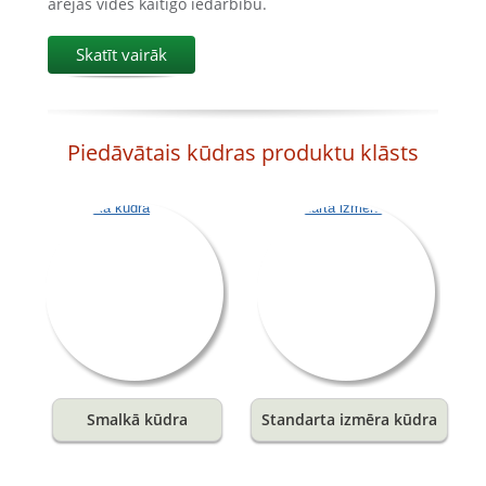
ārējās vides kaitīgo iedarbību.
Skatīt vairāk
Piedāvātais kūdras produktu klāsts
Smalkā kūdra
Standarta izmēra kūdra