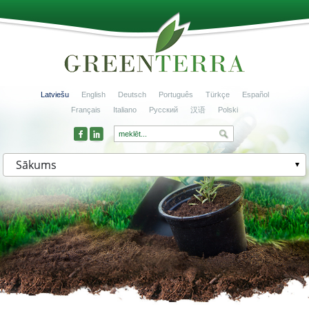
Latviešu
English
Deutsch
Português
Türkçe
Español
Français
Italiano
Русский
汉语
Polski
Sākums