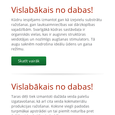
Vislabākais no dabas!
Kūdru iespējams izmantot gan kā izejvielu substrātu
ražošanai, gan lauksaimniecības vai dārzkopības
vajadzībām. Svarīgākā kūdras sastāvdaļa ir
organiskās vielas, kas ir augsnes struktūras
veidotājas un nozīmīgs augšanas stimulators. Tā
augu saknēm nodrošina ideālu ūdens un gaisa
režīmu.
Skatīt vairāk
Vislabākais no dabas!
Taras dēļi tiek izmantoti dažāda veida palešu
izgatavošanai, kā arī cita veida kokmateriālu
produkcijas ražošanai. Koksne viegli padodas
turpmākai apstrādei un tai piemīt noturība pret