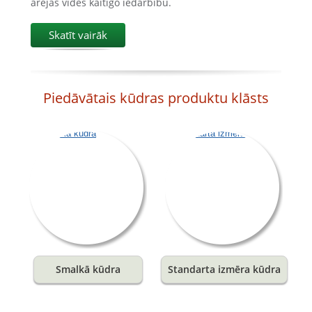
ārējās vides kaitīgo iedarbību.
Skatīt vairāk
Piedāvātais kūdras produktu klāsts
Smalkā kūdra
Standarta izmēra kūdra