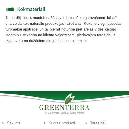
Kokmateriāli
Taras dēļi tiek izmantoti dažāda veida palešu izgatavošanai, kā arī
cita veida kokmateriālu produkcijas ražošanai. Koksne viegli padodas
turpmākai apstrādei un tai piemīt noturība pret ārējās vides kaitīgo
iedarbību. Atkarībā no klienta vajadzībām, piedāvājam taras dēļus
izgatavotu no dažādiem skuju un lapu kokiem.
© Copyright 2014. Greenterra
Sākums
Kūdras produkti
Taras dēļi
Par mums
Kūdras substrāti
Kontakti