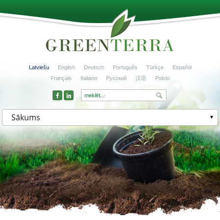
Latviešu
English
Deutsch
Português
Türkçe
Español
Français
Italiano
Русский
汉语
Polski
Sākums