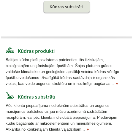
Kūdras substrāti
Kūdras produkti
Baltijas kūdra plaši pazīstama pateicoties tās fiziskajām,
bioloģiskajām un ķīmiskajām īpašībām. Šajos platuma grādos
valdošie klimatiskie un ģeoloģiskie apstākļi veicina kūdras vērtīgo
īpašību veidošanos. Svarīgākā kūdras sastāvdaļa ir organiskās
vielas, kas veido augsnes struktūru un ir nozīmīgs augšanas...
Kūdras substrāti
Pēc klientu pieprasījuma nodrošinām substrātus un augsnes
maisījumus balstoties uz jau mūsu uzņēmumā izstrādātām
receptūrām, vai pēc klienta individuālā pieprasījuma. Piedāvājam
kūdru bagātinātu ar mikroelementiem un minerālmēslojumiem.
Atkarībā no konkrētajām klienta vajadzībām...