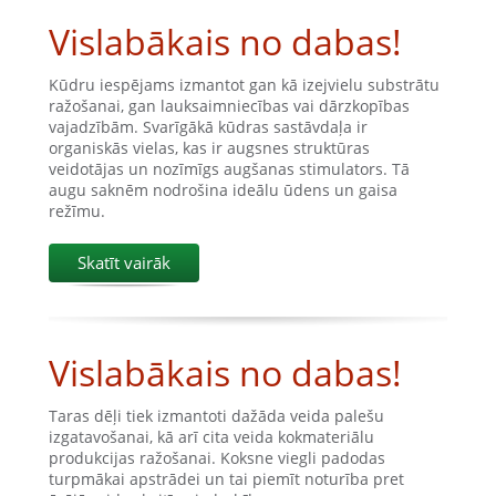
Vislabākais no dabas!
Kūdru iespējams izmantot gan kā izejvielu substrātu
ražošanai, gan lauksaimniecības vai dārzkopības
vajadzībām. Svarīgākā kūdras sastāvdaļa ir
organiskās vielas, kas ir augsnes struktūras
veidotājas un nozīmīgs augšanas stimulators. Tā
augu saknēm nodrošina ideālu ūdens un gaisa
režīmu.
Skatīt vairāk
Vislabākais no dabas!
Taras dēļi tiek izmantoti dažāda veida palešu
izgatavošanai, kā arī cita veida kokmateriālu
produkcijas ražošanai. Koksne viegli padodas
turpmākai apstrādei un tai piemīt noturība pret