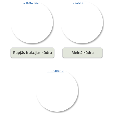
Rupjās frakcijas kūdra
Melnā kūdra