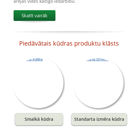
ārējās vides kaitīgo iedarbību.
Skatīt vairāk
Piedāvātais kūdras produktu klāsts
Smalkā kūdra
Standarta izmēra kūdra