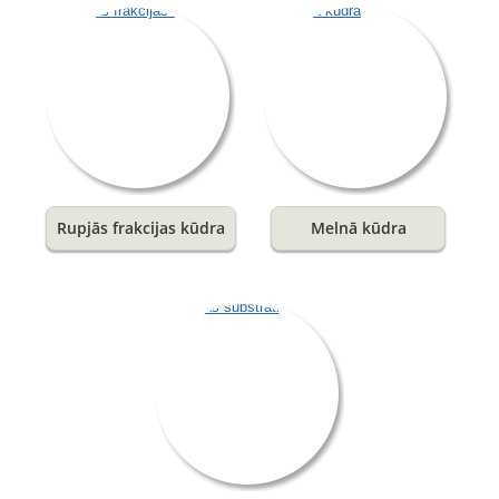
Rupjās frakcijas kūdra
Melnā kūdra