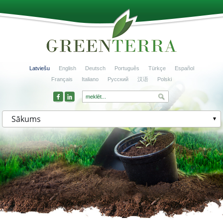
Latviešu
English
Deutsch
Português
Türkçe
Español
Français
Italiano
Русский
汉语
Polski
Sākums