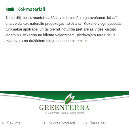
Kokmateriāli
Taras dēļi tiek izmantoti dažāda veida palešu izgatavošanai, kā arī
cita veida kokmateriālu produkcijas ražošanai. Koksne viegli padodas
turpmākai apstrādei un tai piemīt noturība pret ārējās vides kaitīgo
iedarbību. Atkarībā no klienta vajadzībām, piedāvājam taras dēļus
izgatavotu no dažādiem skuju un lapu kokiem.
© Copyright 2014. Greenterra
Sākums
Kūdras produkti
Taras dēļi
Par mums
Kūdras substrāti
Kontakti