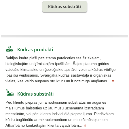
Kūdras substrāti
Kūdras produkti
Baltijas kūdra plaši pazīstama pateicoties tās fiziskajām,
bioloģiskajām un ķīmiskajām īpašībām. Šajos platuma grādos
valdošie klimatiskie un ģeoloģiskie apstākļi veicina kūdras vērtīgo
īpašību veidošanos. Svarīgākā kūdras sastāvdaļa ir organiskās
vielas, kas veido augsnes struktūru un ir nozīmīgs augšanas...
Kūdras substrāti
Pēc klientu pieprasījuma nodrošinām substrātus un augsnes
maisījumus balstoties uz jau mūsu uzņēmumā izstrādātām
receptūrām, vai pēc klienta individuālā pieprasījuma. Piedāvājam
kūdru bagātinātu ar mikroelementiem un minerālmēslojumiem.
Atkarībā no konkrētajām klienta vajadzībām...