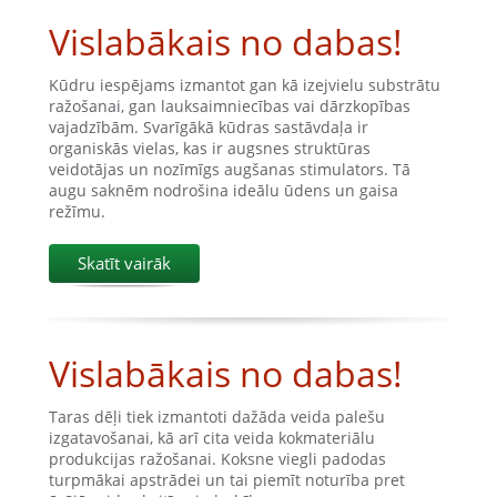
Vislabākais no dabas!
Kūdru iespējams izmantot gan kā izejvielu substrātu
ražošanai, gan lauksaimniecības vai dārzkopības
vajadzībām. Svarīgākā kūdras sastāvdaļa ir
organiskās vielas, kas ir augsnes struktūras
veidotājas un nozīmīgs augšanas stimulators. Tā
augu saknēm nodrošina ideālu ūdens un gaisa
režīmu.
Skatīt vairāk
Vislabākais no dabas!
Taras dēļi tiek izmantoti dažāda veida palešu
izgatavošanai, kā arī cita veida kokmateriālu
produkcijas ražošanai. Koksne viegli padodas
turpmākai apstrādei un tai piemīt noturība pret