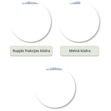
Rupjās frakcijas kūdra
Melnā kūdra