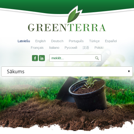
Latviešu
English
Deutsch
Português
Türkçe
Español
Français
Italiano
Русский
汉语
Polski
Sākums