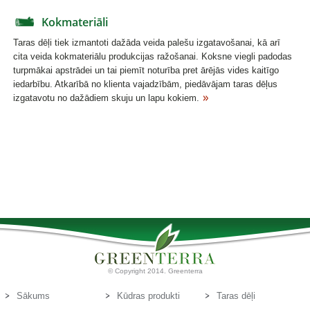
Kokmateriāli
Taras dēļi tiek izmantoti dažāda veida palešu izgatavošanai, kā arī
cita veida kokmateriālu produkcijas ražošanai. Koksne viegli padodas
turpmākai apstrādei un tai piemīt noturība pret ārējās vides kaitīgo
iedarbību. Atkarībā no klienta vajadzībām, piedāvājam taras dēļus
izgatavotu no dažādiem skuju un lapu kokiem.
© Copyright 2014. Greenterra
Sākums
Kūdras produkti
Taras dēļi
Par mums
Kūdras substrāti
Kontakti