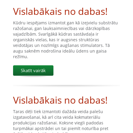
Vislabākais no dabas!
Kūdru iespējams izmantot gan kā izejvielu substrātu
ražošanai, gan lauksaimniecības vai dārzkopības
vajadzībām. Svarīgākā kūdras sastāvdaļa ir
organiskās vielas, kas ir augsnes struktūras
veidotājas un nozīmīgs augšanas stimulators. Tā
augu saknēm nodrošina ideālu ūdens un gaisa
režīmu.
Skatīt vairāk
Vislabākais no dabas!
Taras dēļi tiek izmantoti dažāda veida palešu
izgatavošanai, kā arī cita veida kokmateriālu
produkcijas ražošanai. Koksne viegli padodas
turpmākai apstrādei un tai piemīt noturība pret