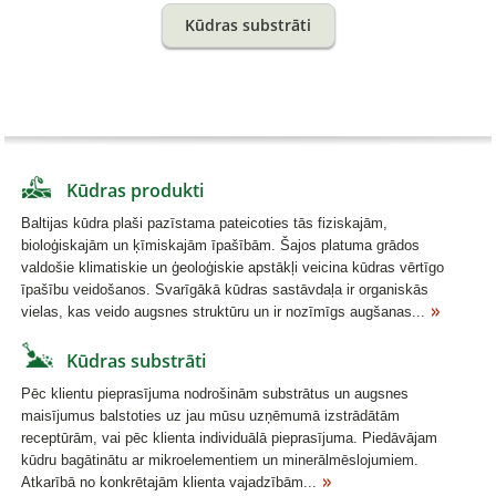
Kūdras substrāti
Kūdras produkti
Baltijas kūdra plaši pazīstama pateicoties tās fiziskajām,
bioloģiskajām un ķīmiskajām īpašībām. Šajos platuma grādos
valdošie klimatiskie un ģeoloģiskie apstākļi veicina kūdras vērtīgo
īpašību veidošanos. Svarīgākā kūdras sastāvdaļa ir organiskās
vielas, kas veido augsnes struktūru un ir nozīmīgs augšanas...
Kūdras substrāti
Pēc klientu pieprasījuma nodrošinām substrātus un augsnes
maisījumus balstoties uz jau mūsu uzņēmumā izstrādātām
receptūrām, vai pēc klienta individuālā pieprasījuma. Piedāvājam
kūdru bagātinātu ar mikroelementiem un minerālmēslojumiem.
Atkarībā no konkrētajām klienta vajadzībām...