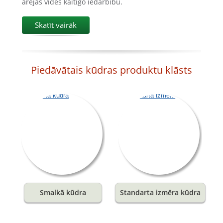
ārējās vides kaitīgo iedarbību.
Skatīt vairāk
Piedāvātais kūdras produktu klāsts
Smalkā kūdra
Standarta izmēra kūdra