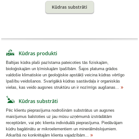
Kūdras substrāti
Kūdras produkti
Baltijas kūdra plaši pazīstama pateicoties tās fiziskajām,
bioloģiskajām un ķīmiskajām īpašībām. Šajos platuma grādos
valdošie klimatiskie un ģeoloģiskie apstākļi veicina kūdras vērtīgo
īpašību veidošanos. Svarīgākā kūdras sastāvdaļa ir organiskās
vielas, kas veido augsnes struktūru un ir nozīmīgs augšanas...
Kūdras substrāti
Pēc klientu pieprasījuma nodrošinām substrātus un augsnes
maisījumus balstoties uz jau mūsu uzņēmumā izstrādātām
receptūrām, vai pēc klienta individuālā pieprasījuma. Piedāvājam
kūdru bagātinātu ar mikroelementiem un minerālmēslojumiem.
Atkarībā no konkrētajām klienta vajadzībām...