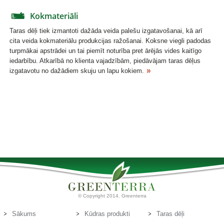
Kokmateriāli
Taras dēļi tiek izmantoti dažāda veida palešu izgatavošanai, kā arī
cita veida kokmateriālu produkcijas ražošanai. Koksne viegli padodas
turpmākai apstrādei un tai piemīt noturība pret ārējās vides kaitīgo
iedarbību. Atkarībā no klienta vajadzībām, piedāvājam taras dēļus
izgatavotu no dažādiem skuju un lapu kokiem.
© Copyright 2014. Greenterra
Sākums
Kūdras produkti
Taras dēļi
Par mums
Kūdras substrāti
Kontakti