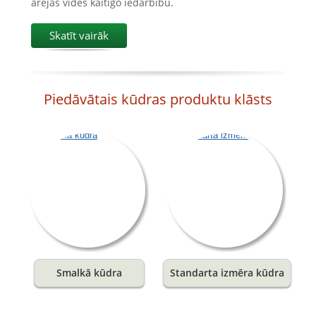
ārējās vides kaitīgo iedarbību.
Skatīt vairāk
Piedāvātais kūdras produktu klāsts
Smalkā kūdra
Standarta izmēra kūdra