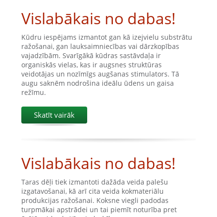
Vislabākais no dabas!
Kūdru iespējams izmantot gan kā izejvielu substrātu
ražošanai, gan lauksaimniecības vai dārzkopības
vajadzībām. Svarīgākā kūdras sastāvdaļa ir
organiskās vielas, kas ir augsnes struktūras
veidotājas un nozīmīgs augšanas stimulators. Tā
augu saknēm nodrošina ideālu ūdens un gaisa
režīmu.
Skatīt vairāk
Vislabākais no dabas!
Taras dēļi tiek izmantoti dažāda veida palešu
izgatavošanai, kā arī cita veida kokmateriālu
produkcijas ražošanai. Koksne viegli padodas
turpmākai apstrādei un tai piemīt noturība pret