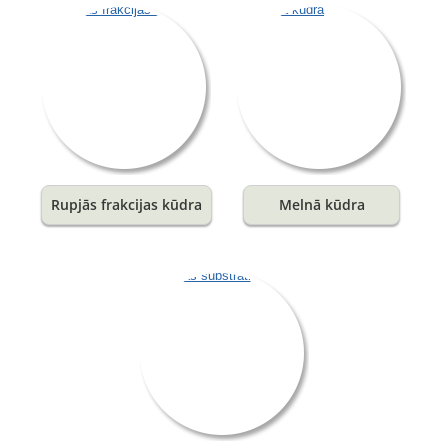
Rupjās frakcijas kūdra
Melnā kūdra