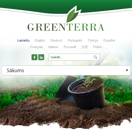
Latviešu
English
Deutsch
Português
Türkçe
Español
Français
Italiano
Русский
汉语
Polski
Sākums