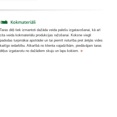
Kokmateriāli
Taras dēļi tiek izmantoti dažāda veida palešu izgatavošanai, kā arī
cita veida kokmateriālu produkcijas ražošanai. Koksne viegli
padodas turpmākai apstrādei un tai piemīt noturība pret ārējās vides
kaitīgo iedarbību. Atkarībā no klienta vajadzībām, piedāvājam taras
dēļus izgatavotu no dažādiem skuju un lapu kokiem.