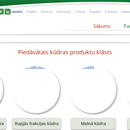
Latviešu
English
Deutsch
Português
Türkçe
Español
Français
Italian
Sākums
Pa
Piedāvātais kūdras produktu klāsts
s
lu
ra
Rupjās frakcijas kūdra
Melnā kūdra