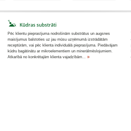
Kūdras substrāti
Pēc klientu pieprasījuma nodrošinām substrātus un augsnes
maisījumus balstoties uz jau mūsu uzņēmumā izstrādātām
receptūrām, vai pēc klienta individuālā pieprasījuma. Piedāvājam
kūdru bagātinātu ar mikroelementiem un minerālmēslojumiem.
Atkarībā no konkrētajām klienta vajadzībām...