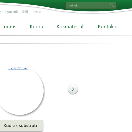
o
Русский
汉语
Polski
r mums
Kūdra
Kokmateriāli
Kontakti
Kūdras substrāti
Smalkā kūdra