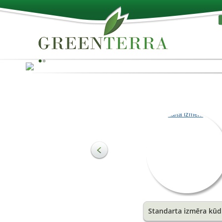
Vislabākais no dabas!
Kūdru iespējams izmantot gan kā izejvielu substrātu
ražošanai, gan lauksaimniecības vai dārzkopības
vajadzībām. Svarīgākā kūdras sastāvdaļa ir organiskās
vielas, kas ir augsnes struktūras veidotājas un nozīmīg
augšanas stimulators. Tā augu saknēm nodrošina ideā
ūdens un gaisa režīmu.
Skatīt vairāk
Standarta izmēra kūd