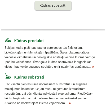
Kūdras substrāti
Kūdras produkti
Baltijas kūdra plaši pazīstama pateicoties tās fiziskajām,
bioloģiskajām un ķīmiskajām īpašībām. Šajos platuma grādos
valdošie klimatiskie un ģeoloģiskie apstākļi veicina kūdras vērtīgo
īpašību veidošanos. Svarīgākā kūdras sastāvdaļa ir organiskās
vielas, kas veido augsnes struktūru un ir nozīmīgs augšanas...
Kūdras substrāti
Pēc klientu pieprasījuma nodrošinām substrātus un augsnes
maisījumus balstoties uz jau mūsu uzņēmumā izstrādātām
receptūrām, vai pēc klienta individuālā pieprasījuma. Piedāvājam
kūdru bagātinātu ar mikroelementiem un minerālmēslojumiem.
Atkarībā no konkrētajām klienta vajadzībām...