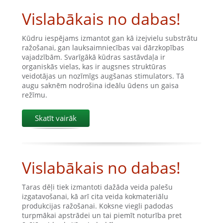
Vislabākais no dabas!
Kūdru iespējams izmantot gan kā izejvielu substrātu
ražošanai, gan lauksaimniecības vai dārzkopības
vajadzībām. Svarīgākā kūdras sastāvdaļa ir
organiskās vielas, kas ir augsnes struktūras
veidotājas un nozīmīgs augšanas stimulators. Tā
augu saknēm nodrošina ideālu ūdens un gaisa
režīmu.
Skatīt vairāk
Vislabākais no dabas!
Taras dēļi tiek izmantoti dažāda veida palešu
izgatavošanai, kā arī cita veida kokmateriālu
produkcijas ražošanai. Koksne viegli padodas
turpmākai apstrādei un tai piemīt noturība pret