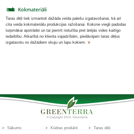
Kokmateriāli
Taras dēļi tiek izmantoti dažāda veida palešu izgatavošanai, kā arī
cita veida kokmateriālu produkcijas ražošanai. Koksne viegli padodas
turpmākai apstrādei un tai piemīt noturība pret ārējās vides kaitīgo
iedarbību. Atkarībā no klienta vajadzībām, piedāvājam taras dēļus
izgatavotu no dažādiem skuju un lapu kokiem.
© Copyright 2014. Greenterra
Sākums
Kūdras produkti
Taras dēļi
Par mums
Kūdras substrāti
Kontakti