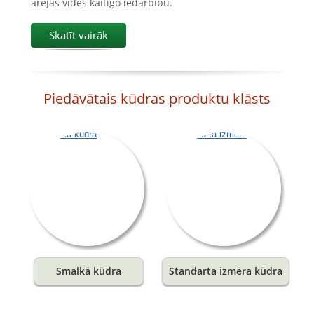
ārējās vides kaitīgo iedarbību.
Skatīt vairāk
Piedāvātais kūdras produktu klāsts
Smalkā kūdra
Standarta izmēra kūdra