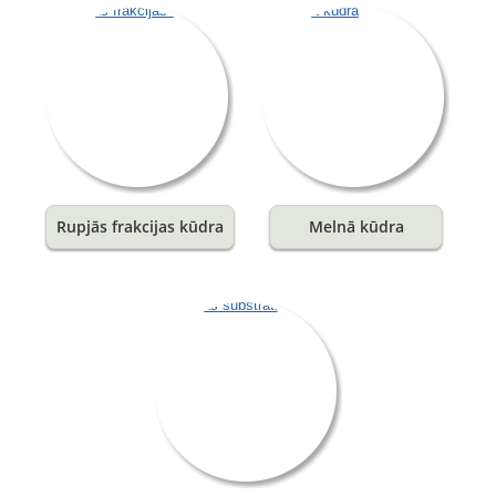
Rupjās frakcijas kūdra
Melnā kūdra