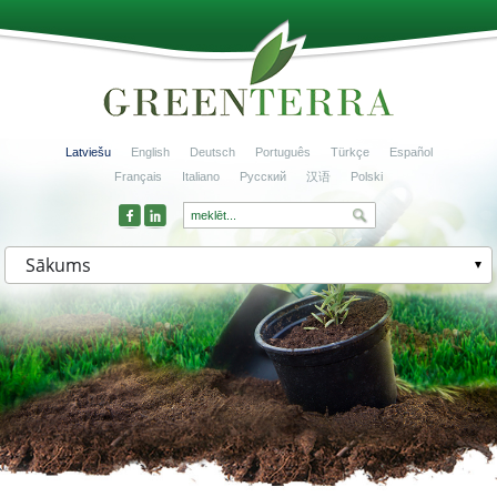
Latviešu
English
Deutsch
Português
Türkçe
Español
Français
Italiano
Русский
汉语
Polski
Sākums