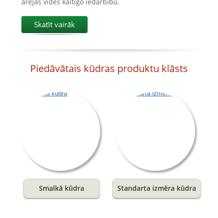
ārējās vides kaitīgo iedarbību.
Skatīt vairāk
Piedāvātais kūdras produktu klāsts
Smalkā kūdra
Standarta izmēra kūdra