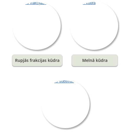
Rupjās frakcijas kūdra
Melnā kūdra