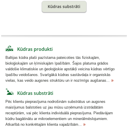
Kūdras substrāti
Kūdras produkti
Baltijas kūdra plaši pazīstama pateicoties tās fiziskajām,
bioloģiskajām un ķīmiskajām īpašībām. Šajos platuma grādos
valdošie klimatiskie un ģeoloģiskie apstākļi veicina kūdras vērtīgo
īpašību veidošanos. Svarīgākā kūdras sastāvdaļa ir organiskās
vielas, kas veido augsnes struktūru un ir nozīmīgs augšanas...
Kūdras substrāti
Pēc klientu pieprasījuma nodrošinām substrātus un augsnes
maisījumus balstoties uz jau mūsu uzņēmumā izstrādātām
receptūrām, vai pēc klienta individuālā pieprasījuma. Piedāvājam
kūdru bagātinātu ar mikroelementiem un minerālmēslojumiem.
Atkarībā no konkrētajām klienta vajadzībām...