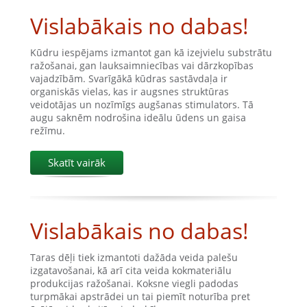
Vislabākais no dabas!
Kūdru iespējams izmantot gan kā izejvielu substrātu
ražošanai, gan lauksaimniecības vai dārzkopības
vajadzībām. Svarīgākā kūdras sastāvdaļa ir
organiskās vielas, kas ir augsnes struktūras
veidotājas un nozīmīgs augšanas stimulators. Tā
augu saknēm nodrošina ideālu ūdens un gaisa
režīmu.
Skatīt vairāk
Vislabākais no dabas!
Taras dēļi tiek izmantoti dažāda veida palešu
izgatavošanai, kā arī cita veida kokmateriālu
produkcijas ražošanai. Koksne viegli padodas
turpmākai apstrādei un tai piemīt noturība pret