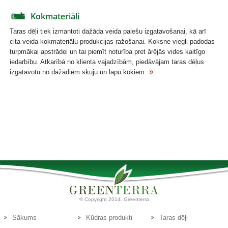
Kokmateriāli
Taras dēļi tiek izmantoti dažāda veida palešu izgatavošanai, kā arī
cita veida kokmateriālu produkcijas ražošanai. Koksne viegli padodas
turpmākai apstrādei un tai piemīt noturība pret ārējās vides kaitīgo
iedarbību. Atkarībā no klienta vajadzībām, piedāvājam taras dēļus
izgatavotu no dažādiem skuju un lapu kokiem.
© Copyright 2014. Greenterra
Sākums
Kūdras produkti
Taras dēļi
Par mums
Kūdras substrāti
Kontakti