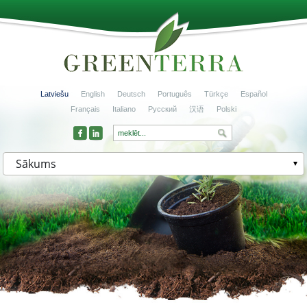
Latviešu
English
Deutsch
Português
Türkçe
Español
Français
Italiano
Русский
汉语
Polski
Sākums