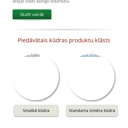
ārējās vides kaitīgo iedarbību.
Skatīt vairāk
Piedāvātais kūdras produktu klāsts
Smalkā kūdra
Standarta izmēra kūdra