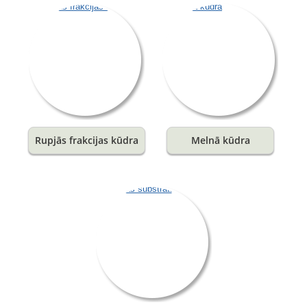
Rupjās frakcijas kūdra
Melnā kūdra