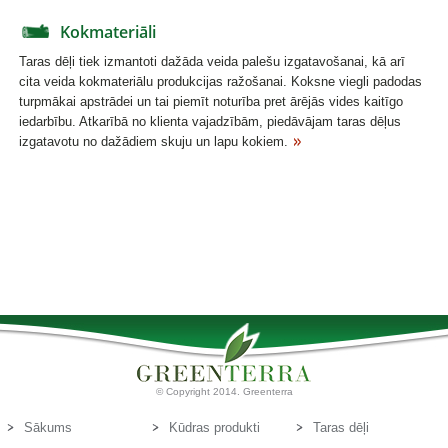
Kokmateriāli
Taras dēļi tiek izmantoti dažāda veida palešu izgatavošanai, kā arī
cita veida kokmateriālu produkcijas ražošanai. Koksne viegli padodas
turpmākai apstrādei un tai piemīt noturība pret ārējās vides kaitīgo
iedarbību. Atkarībā no klienta vajadzībām, piedāvājam taras dēļus
izgatavotu no dažādiem skuju un lapu kokiem.
© Copyright 2014. Greenterra
Sākums
Kūdras produkti
Taras dēļi
Par mums
Kūdras substrāti
Kontakti