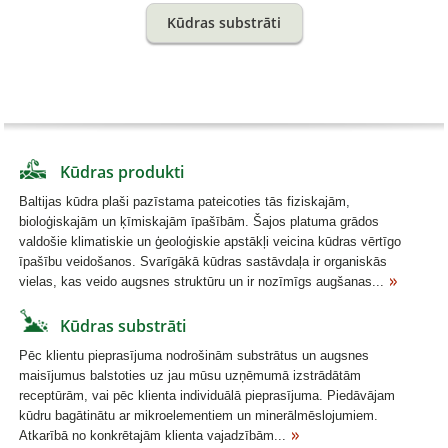
Kūdras substrāti
Kūdras produkti
Baltijas kūdra plaši pazīstama pateicoties tās fiziskajām,
bioloģiskajām un ķīmiskajām īpašībām. Šajos platuma grādos
valdošie klimatiskie un ģeoloģiskie apstākļi veicina kūdras vērtīgo
īpašību veidošanos. Svarīgākā kūdras sastāvdaļa ir organiskās
vielas, kas veido augsnes struktūru un ir nozīmīgs augšanas...
Kūdras substrāti
Pēc klientu pieprasījuma nodrošinām substrātus un augsnes
maisījumus balstoties uz jau mūsu uzņēmumā izstrādātām
receptūrām, vai pēc klienta individuālā pieprasījuma. Piedāvājam
kūdru bagātinātu ar mikroelementiem un minerālmēslojumiem.
Atkarībā no konkrētajām klienta vajadzībām...