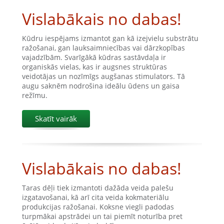
Vislabākais no dabas!
Kūdru iespējams izmantot gan kā izejvielu substrātu
ražošanai, gan lauksaimniecības vai dārzkopības
vajadzībām. Svarīgākā kūdras sastāvdaļa ir
organiskās vielas, kas ir augsnes struktūras
veidotājas un nozīmīgs augšanas stimulators. Tā
augu saknēm nodrošina ideālu ūdens un gaisa
režīmu.
Skatīt vairāk
Vislabākais no dabas!
Taras dēļi tiek izmantoti dažāda veida palešu
izgatavošanai, kā arī cita veida kokmateriālu
produkcijas ražošanai. Koksne viegli padodas
turpmākai apstrādei un tai piemīt noturība pret