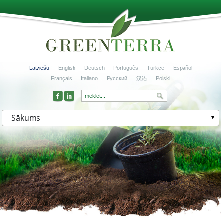
Latviešu
English
Deutsch
Português
Türkçe
Español
Français
Italiano
Русский
汉语
Polski
Sākums