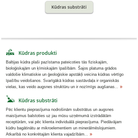
Kūdras substrāti
Kūdras produkti
Baltijas kūdra plaši pazīstama pateicoties tās fiziskajām,
bioloģiskajām un ķīmiskajām īpašībām. Šajos platuma grādos
valdošie klimatiskie un ģeoloģiskie apstākļi veicina kūdras vērtīgo
īpašību veidošanos. Svarīgākā kūdras sastāvdaļa ir organiskās
vielas, kas veido augsnes struktūru un ir nozīmīgs augšanas...
Kūdras substrāti
Pēc klientu pieprasījuma nodrošinām substrātus un augsnes
maisījumus balstoties uz jau mūsu uzņēmumā izstrādātām
receptūrām, vai pēc klienta individuālā pieprasījuma. Piedāvājam
kūdru bagātinātu ar mikroelementiem un minerālmēslojumiem.
Atkarībā no konkrētajām klienta vajadzībām...