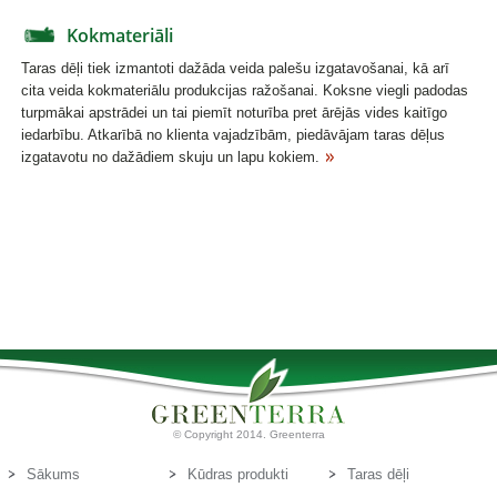
Kokmateriāli
Taras dēļi tiek izmantoti dažāda veida palešu izgatavošanai, kā arī
cita veida kokmateriālu produkcijas ražošanai. Koksne viegli padodas
turpmākai apstrādei un tai piemīt noturība pret ārējās vides kaitīgo
iedarbību. Atkarībā no klienta vajadzībām, piedāvājam taras dēļus
izgatavotu no dažādiem skuju un lapu kokiem.
© Copyright 2014. Greenterra
Sākums
Kūdras produkti
Taras dēļi
Par mums
Kūdras substrāti
Kontakti