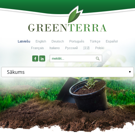
Latviešu
English
Deutsch
Português
Türkçe
Español
Français
Italiano
Русский
汉语
Polski
Sākums