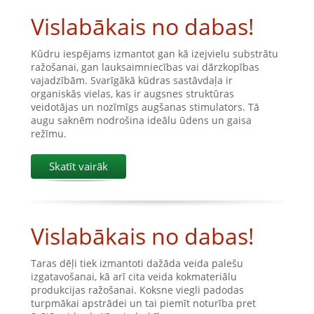
Vislabākais no dabas!
Kūdru iespējams izmantot gan kā izejvielu substrātu
ražošanai, gan lauksaimniecības vai dārzkopības
vajadzībām. Svarīgākā kūdras sastāvdaļa ir
organiskās vielas, kas ir augsnes struktūras
veidotājas un nozīmīgs augšanas stimulators. Tā
augu saknēm nodrošina ideālu ūdens un gaisa
režīmu.
Skatīt vairāk
Vislabākais no dabas!
Taras dēļi tiek izmantoti dažāda veida palešu
izgatavošanai, kā arī cita veida kokmateriālu
produkcijas ražošanai. Koksne viegli padodas
turpmākai apstrādei un tai piemīt noturība pret