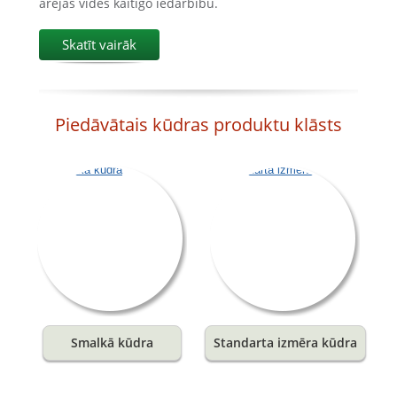
ārējās vides kaitīgo iedarbību.
Skatīt vairāk
Piedāvātais kūdras produktu klāsts
Smalkā kūdra
Standarta izmēra kūdra