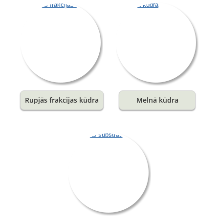
Rupjās frakcijas kūdra
Melnā kūdra