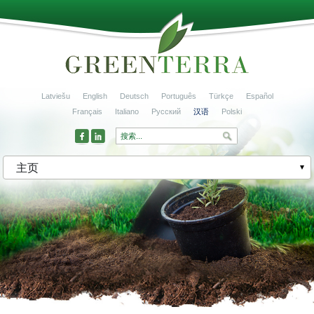
Latviešu
English
Deutsch
Português
Türkçe
Español
Français
Italiano
Русский
汉语
Polski
主页