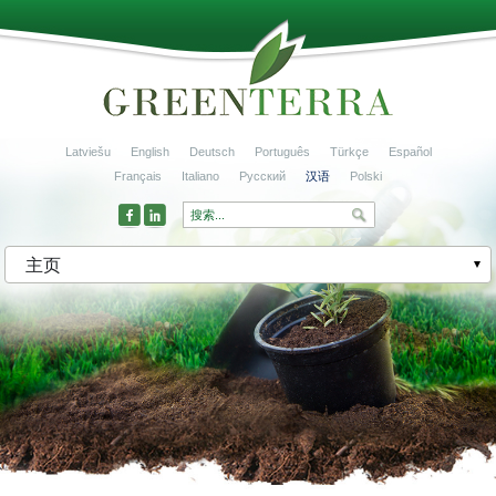
Latviešu
English
Deutsch
Português
Türkçe
Español
Français
Italiano
Русский
汉语
Polski
主页