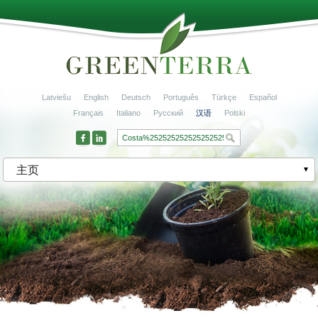
Latviešu
English
Deutsch
Português
Türkçe
Español
Français
Italiano
Русский
汉语
Polski
主页