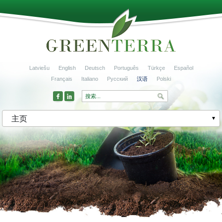
Latviešu
English
Deutsch
Português
Türkçe
Español
Français
Italiano
Русский
汉语
Polski
主页