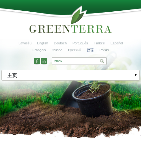
Latviešu
English
Deutsch
Português
Türkçe
Español
Français
Italiano
Русский
汉语
Polski
主页