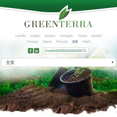
Latviešu
English
Deutsch
Português
Türkçe
Español
Français
Italiano
Русский
汉语
Polski
主页