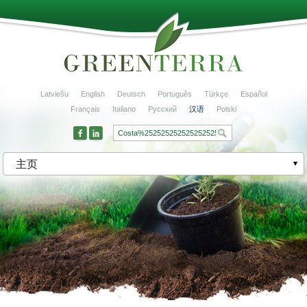
Latviešu
English
Deutsch
Português
Türkçe
Español
Français
Italiano
Русский
汉语
Polski
主页