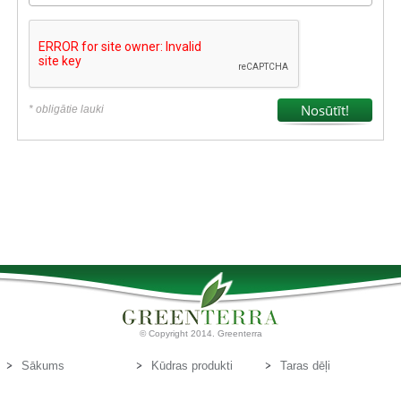
* obligātie lauki
© Copyright 2014. Greenterra
Sākums
Kūdras produkti
Taras dēļi
Par mums
Kūdras substrāti
Kontakti