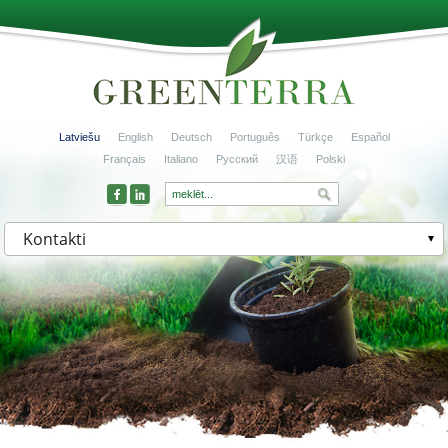
Latviešu
English
Deutsch
Português
Türkçe
Español
Français
Italiano
Русский
汉语
Polski
Kontakti