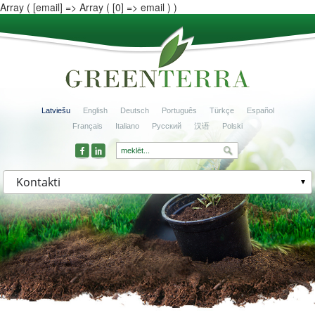
Array ( [email] => Array ( [0] => email ) )
Latviešu
English
Deutsch
Português
Türkçe
Español
Français
Italiano
Русский
汉语
Polski
Kontakti