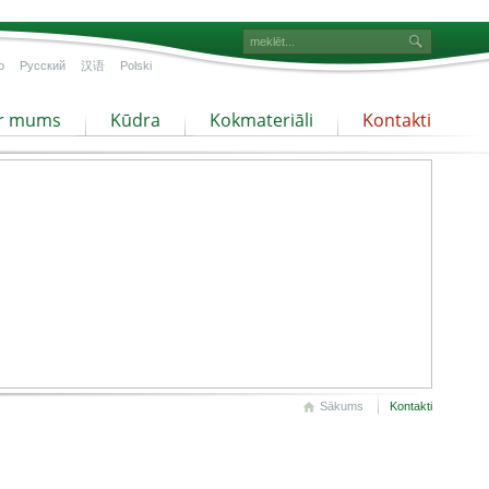
o
Русский
汉语
Polski
r mums
Kūdra
Kokmateriāli
Kontakti
Sākums
Kontakti