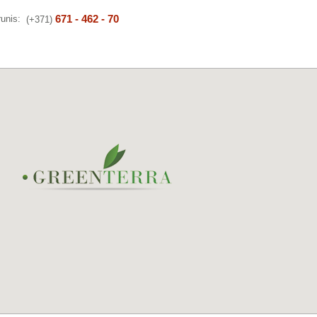
671 - 462 - 70
runis:
(+371)