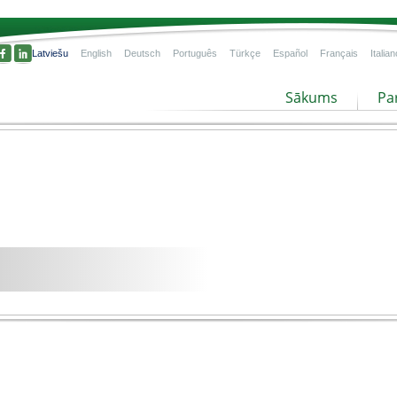
Latviešu
English
Deutsch
Português
Türkçe
Español
Français
Italian
Sākums
Pa