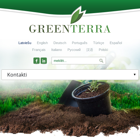
Latviešu
English
Deutsch
Português
Türkçe
Español
Français
Italiano
Русский
汉语
Polski
Kontakti