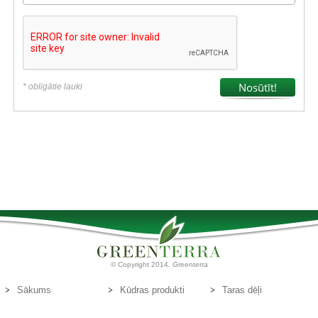
* obligātie lauki
© Copyright 2014. Greenterra
Sākums
Kūdras produkti
Taras dēļi
Par mums
Kūdras substrāti
Kontakti