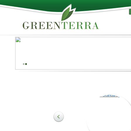
Das Beste der Natur!
Palettenbretter werden für die Herstellung
unterschiedlicher Paletten verwendet sowie für die
Produktion anderer Arten an Holzerzeugnissen. Holz k
einfach weiterverarbeitet werden und es ist beständig
gegenüber schädlicher Auswirkungen auf die umliege
Umgebung.
Mehr dazu
Torf in Standardgrö