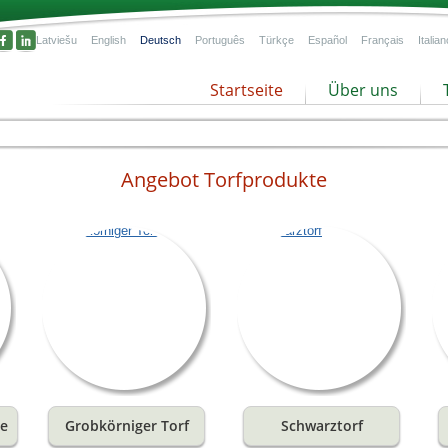
Latviešu
English
Deutsch
Português
Türkçe
Español
Français
Italian
Startseite
Über uns
Angebot Torfprodukte
ten
er
 und
ße
Grobkörniger Torf
Schwarztorf