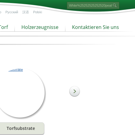
o
Русский
汉语
Polski
Torf
Holzerzeugnisse
Kontaktieren Sie uns
Torfsubstrate
Torf mit feiner Struktur