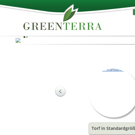
Das Beste der Natur!
Torf kann als Rohmaterial zur Herstellung von Substra
verwendet werden, und um den Bedürfnissen der
Landwirtschaft und des Gartenbaus zu entsprechen. D
wichtigste Bestandteil der Erde sind organische
Substanzen, welche die Struktur der Erde ausmachen
einen wesentlichen Wachstumsförderer darstellen. Sie
liefern den Pflanzenwurzeln eine ideale Wasser- und
Luftmischung.
Torf in Standardgrö