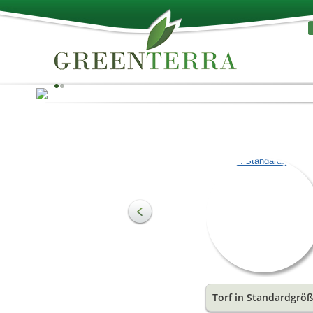
Das Beste der Natur!
Torf kann als Rohmaterial zur Herstellung von Substra
verwendet werden, und um den Bedürfnissen der
Landwirtschaft und des Gartenbaus zu entsprechen. D
wichtigste Bestandteil der Erde sind organische
Substanzen, welche die Struktur der Erde ausmachen
einen wesentlichen Wachstumsförderer darstellen. Sie
liefern den Pflanzenwurzeln eine ideale Wasser- und
Luftmischung.