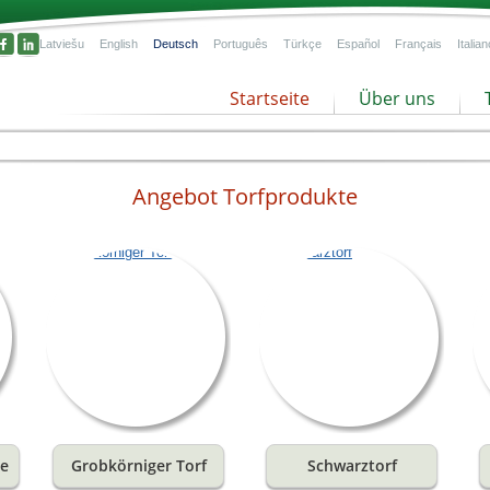
Latviešu
English
Deutsch
Português
Türkçe
Español
Français
Italian
Startseite
Über uns
ten
er
 und