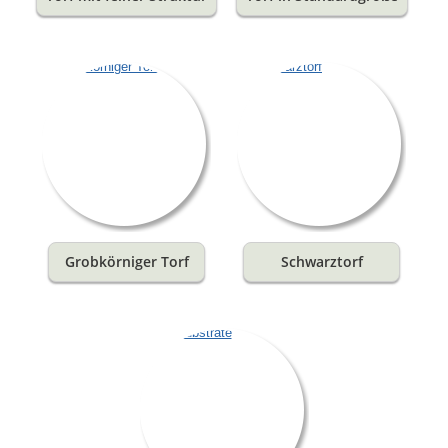
Grobkörniger Torf
Schwarztorf