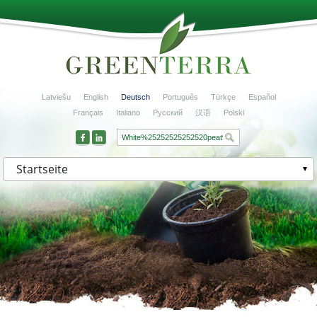
Latviešu
English
Deutsch
Português
Türkçe
Español
Français
Italiano
Русский
汉语
Polski
Startseite