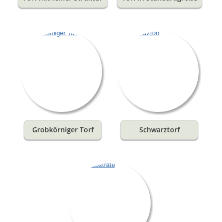
Grobkörniger Torf
Schwarztorf