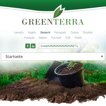
Latviešu
English
Deutsch
Português
Türkçe
Español
Français
Italiano
Русский
汉语
Polski
Startseite