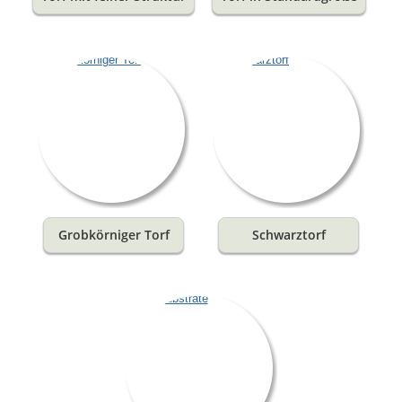
Grobkörniger Torf
Schwarztorf