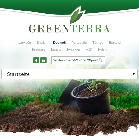
Latviešu
English
Deutsch
Português
Türkçe
Español
Français
Italiano
Русский
汉语
Polski
Startseite