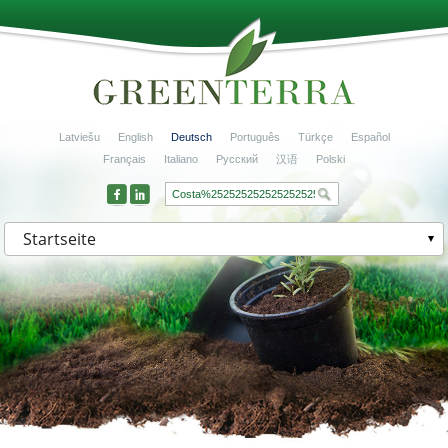
Latviešu
English
Deutsch
Português
Türkçe
Español
Français
Italiano
Русский
汉语
Polski
Startseite