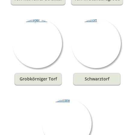
Grobkörniger Torf
Schwarztorf