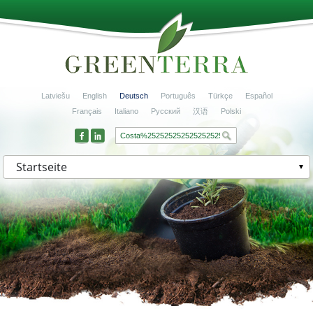
Latviešu
English
Deutsch
Português
Türkçe
Español
Français
Italiano
Русский
汉语
Polski
Startseite