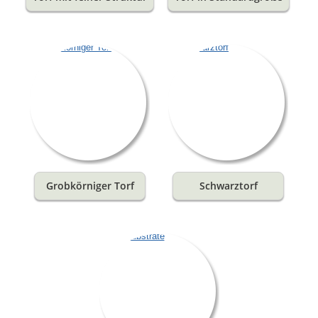
Grobkörniger Torf
Schwarztorf