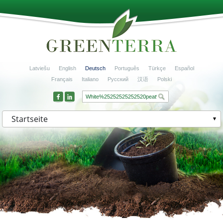
Latviešu
English
Deutsch
Português
Türkçe
Español
Français
Italiano
Русский
汉语
Polski
Startseite