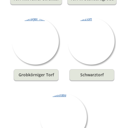
Grobkörniger Torf
Schwarztorf