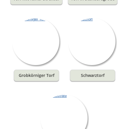
Grobkörniger Torf
Schwarztorf