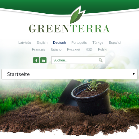
Latviešu
English
Deutsch
Português
Türkçe
Español
Français
Italiano
Русский
汉语
Polski
Startseite