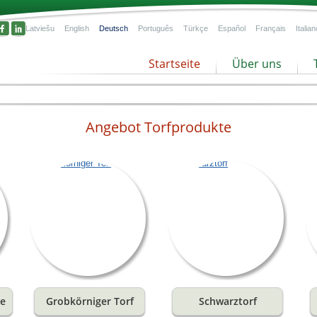
Latviešu
English
Deutsch
Português
Türkçe
Español
Français
Italian
Startseite
Über uns
Angebot Torfprodukte
ten
er
 und
ße
Grobkörniger Torf
Schwarztorf