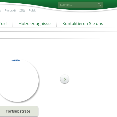
o
Русский
汉语
Polski
Torf
Holzerzeugnisse
Kontaktieren Sie uns
Torfsubstrate
Torf mit feiner Struktur