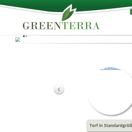
Das Beste der Natur!
Torf kann als Rohmaterial zur Herstellung von Substra
verwendet werden, und um den Bedürfnissen der
Landwirtschaft und des Gartenbaus zu entsprechen. D
wichtigste Bestandteil der Erde sind organische
Substanzen, welche die Struktur der Erde ausmachen
einen wesentlichen Wachstumsförderer darstellen. Sie
liefern den Pflanzenwurzeln eine ideale Wasser- und
Luftmischung.
Torf in Standardgrö