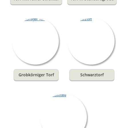
Grobkörniger Torf
Schwarztorf