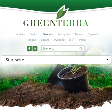
Latviešu
English
Deutsch
Português
Türkçe
Español
Français
Italiano
Русский
汉语
Polski
Startseite