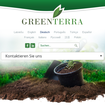
Latviešu
English
Deutsch
Português
Türkçe
Español
Français
Italiano
Русский
汉语
Polski
Kontaktieren Sie uns