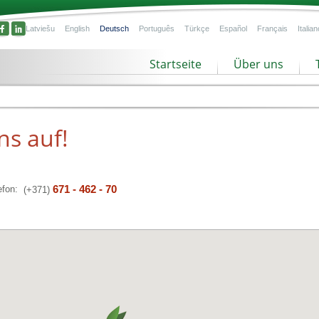
Latviešu
English
Deutsch
Português
Türkçe
Español
Français
Italian
Startseite
Über uns
ns auf!
671 - 462 - 70
efon:
(+371)