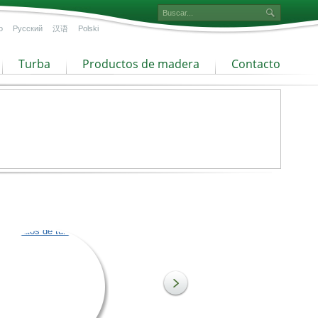
o
Русский
汉语
Polski
Turba
Productos de madera
Contacto
Sustratos de turba
Turba fina