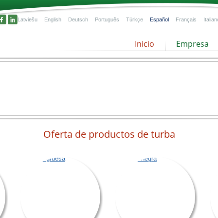
Latviešu
English
Deutsch
Português
Türkçe
Español
Français
Italian
Inicio
Empresa
Oferta de productos de turba
a!
os de
el
oles
Turba gruesa
Turba negra