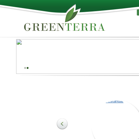
¡Lo mejor de la naturalez
Las tablas de palé se utilizan para construir varios tip
palés, así como para la producción de otros tipos de
materiales de madera. La madera es así más fácil de
procesar y es más resistente a los dañinos efectos del
entorno que la rodea. En función de las necesidades d
cliente, ofrecemos tablas de palé de coníferas y de árb
de hoja caduca.
Turba estándar
Más información