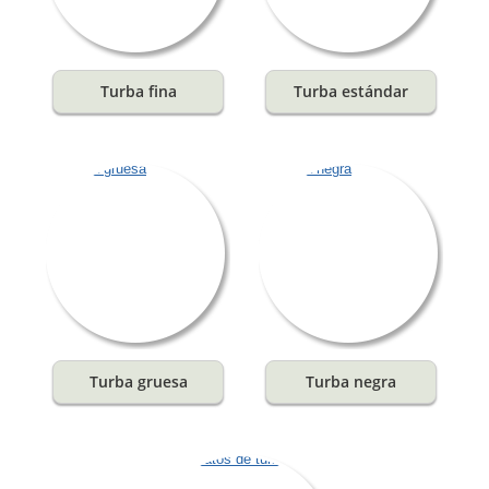
Turba fina
Turba estándar
Turba gruesa
Turba negra