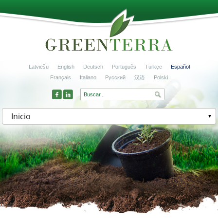
Latviešu
English
Deutsch
Português
Türkçe
Español
Français
Italiano
Русский
汉语
Polski
Inicio