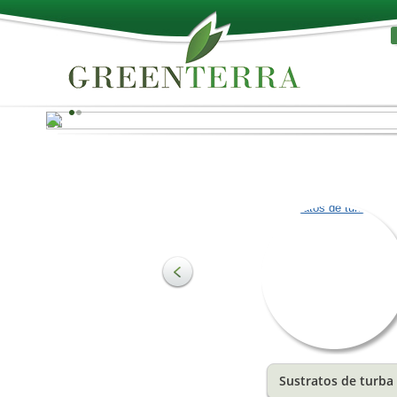
¡Lo mejor de la naturalez
La turba báltica es conocida por sus propiedades física
biológicas y químicas. El clima y las condiciones geológ
a esa latitud favorecen el desarrollo de estas valiosas
propiedades de la turba. El componente más importan
del suelo son las sustancias orgánicas, las cuales dan
forma a su estructura y constituyen un importante
estimulante del crecimiento.
Sustratos de turba
Más información