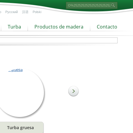
o
Русский
汉语
Polski
Turba
Productos de madera
Contacto
Turba gruesa
Turba negra