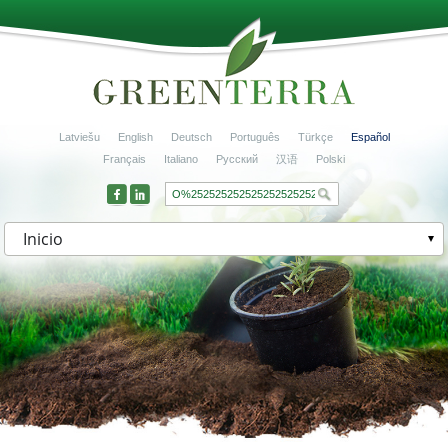
Latviešu
English
Deutsch
Português
Türkçe
Español
Français
Italiano
Русский
汉语
Polski
Inicio