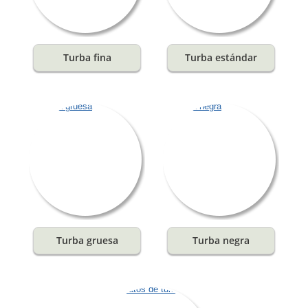
Turba fina
Turba estándar
Turba gruesa
Turba negra