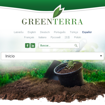
Latviešu
English
Deutsch
Português
Türkçe
Español
Français
Italiano
Русский
汉语
Polski
Inicio