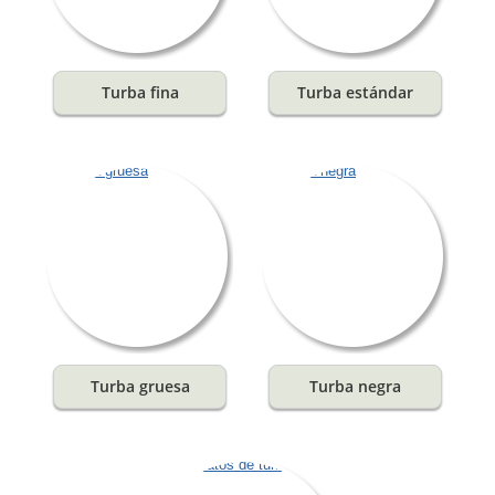
Turba fina
Turba estándar
Turba gruesa
Turba negra