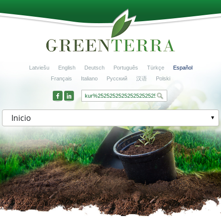
Latviešu
English
Deutsch
Português
Türkçe
Español
Français
Italiano
Русский
汉语
Polski
Inicio