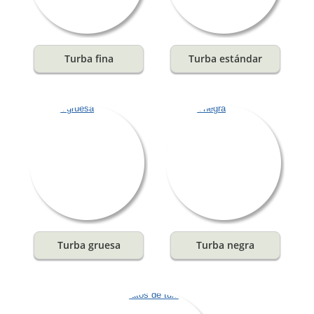
Turba fina
Turba estándar
Turba gruesa
Turba negra