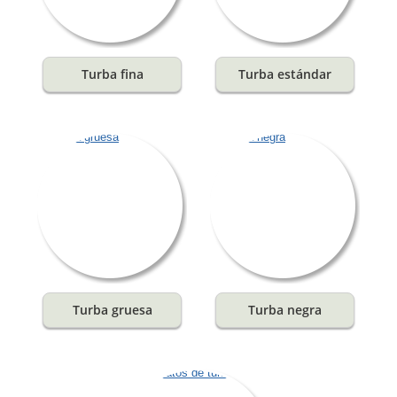
Turba fina
Turba estándar
Turba gruesa
Turba negra