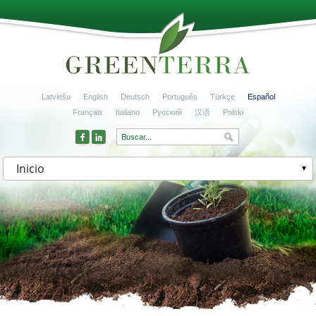
Latviešu
English
Deutsch
Português
Türkçe
Español
Français
Italiano
Русский
汉语
Polski
Inicio