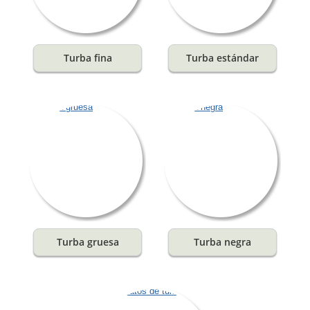
Turba fina
Turba estándar
Turba gruesa
Turba negra