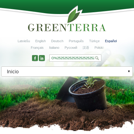
Latviešu
English
Deutsch
Português
Türkçe
Español
Français
Italiano
Русский
汉语
Polski
Inicio