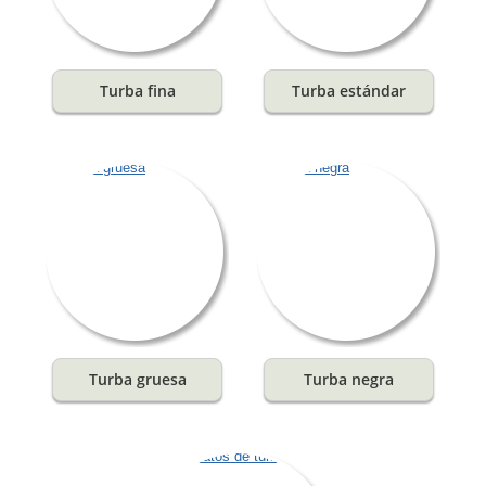
Turba fina
Turba estándar
Turba gruesa
Turba negra