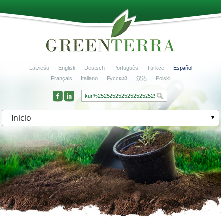
Latviešu
English
Deutsch
Português
Türkçe
Español
Français
Italiano
Русский
汉语
Polski
Inicio