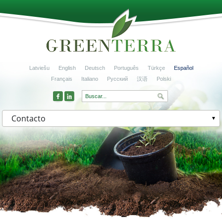
Latviešu
English
Deutsch
Português
Türkçe
Español
Français
Italiano
Русский
汉语
Polski
Contacto