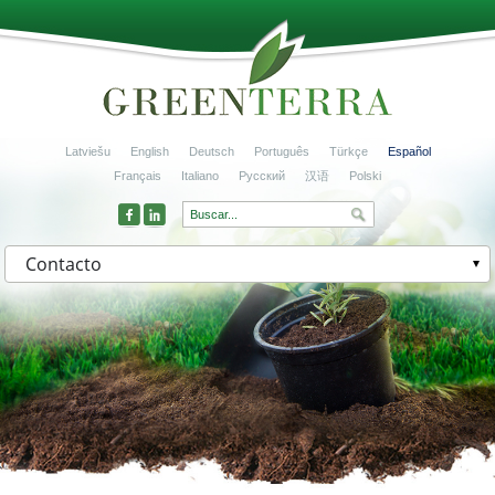
Latviešu
English
Deutsch
Português
Türkçe
Español
Français
Italiano
Русский
汉语
Polski
Contacto