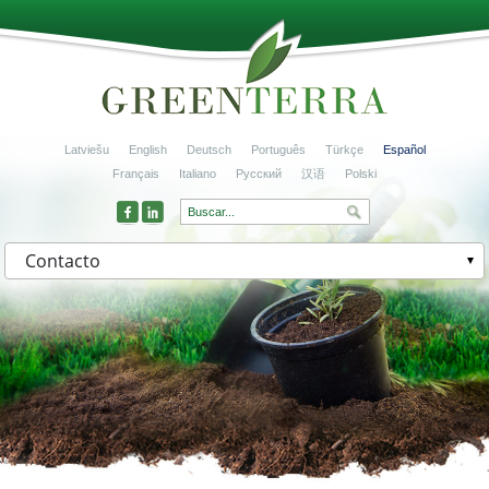
Latviešu
English
Deutsch
Português
Türkçe
Español
Français
Italiano
Русский
汉语
Polski
Contacto