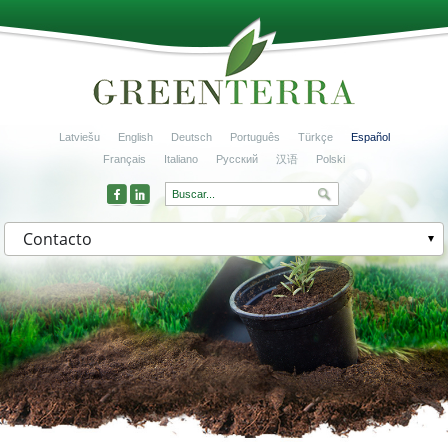
Latviešu
English
Deutsch
Português
Türkçe
Español
Français
Italiano
Русский
汉语
Polski
Contacto