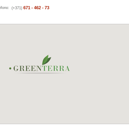
671 - 462 - 73
éfono:
(+371)