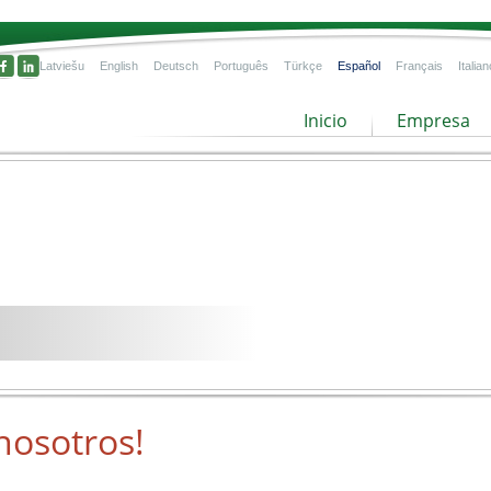
Latviešu
English
Deutsch
Português
Türkçe
Español
Français
Italian
Inicio
Empresa
nosotros!